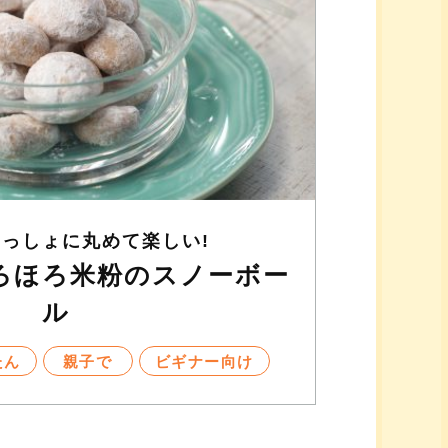
いっしょに丸めて楽しい!
ろほろ米粉のスノーボー
ル
たん
親子で
ビギナー向け