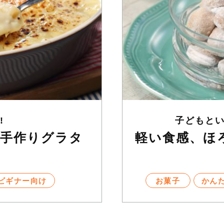
!
子どもと
手作りグラタ
軽い食感、ほ
ビギナー向け
お菓子
かん