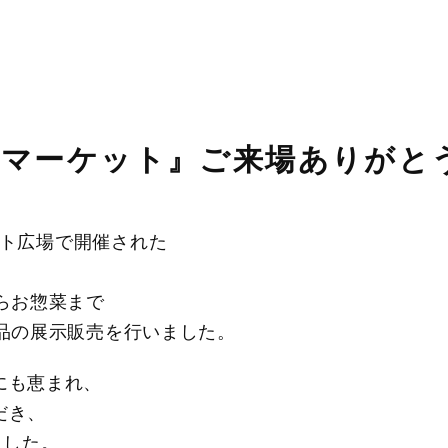
こマーケット』ご来場ありがと
ント広場で開催された
。
らお惣菜まで
品の展示販売を行いました。
にも恵まれ、
だき、
ました。