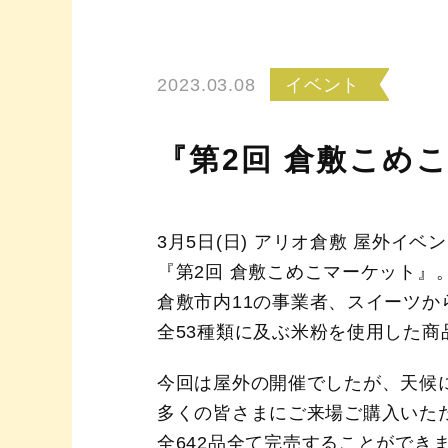
2023.03.08
イベント
『第2回 倉敷こめ
3
月
5
日
(
日
)
アリオ倉敷 屋外イベ
『第
2
回 倉敷こめこマーケット』
倉敷市内
11
の事業者、スイーツか
全
53
種類に及ぶ米粉を使用した商
今回は屋外の開催でしたが、天候
多くの皆さまにご来場ご購入いた
全
642
品全て完売することができ